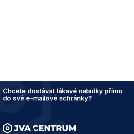
Z
Chcete dostávat lákavé nabídky přímo
á
p
do své e-mailové schránky?
a
t
í