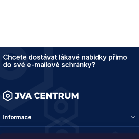
Z
Chcete dostávat lákavé nabídky přímo
á
p
do své e-mailové schránky?
a
t
í
Informace
Kategorie