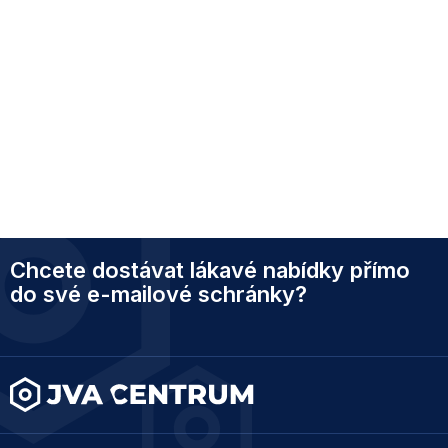
Z
Chcete dostávat lákavé nabídky přímo
á
p
do své e-mailové schránky?
a
t
í