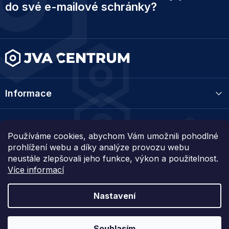
p
do své e-mailové schránky?
a
t
í
Informace
Kategorie
Používáme cookies, abychom Vám umožnili pohodlné
prohlížení webu a díky analýze provozu webu
Kontakt
neustále zlepšovali jeho funkce, výkon a použitelnost.
Více informací
Nastavení
Vytvořil Shoptet
Souhlasím