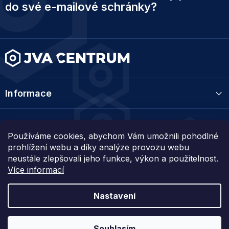
p
do své e-mailové schránky?
a
t
í
Informace
Kategorie
Používáme cookies, abychom Vám umožnili pohodlné
prohlížení webu a díky analýze provozu webu
Kontakt
neustále zlepšovali jeho funkce, výkon a použitelnost.
Více informací
Nastavení
Vytvořil Shoptet
Souhlasím