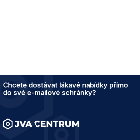
Z
Chcete dostávat lákavé nabídky přímo
á
p
do své e-mailové schránky?
a
t
í