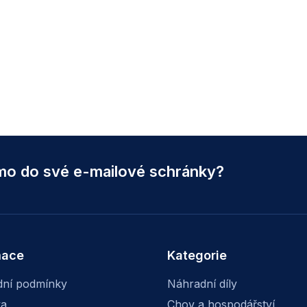
ímo do své e-mailové schránky?
mace
Kategorie
ní podmínky
Náhradní díly
va
Chov a hospodářství