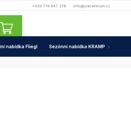
+420 774 647 378
info@jvacentrum.cz
NÁKUPNÍ
KOŠÍK
ní nabídka Fliegl
Sezónní nabídka KRAMP
Tra