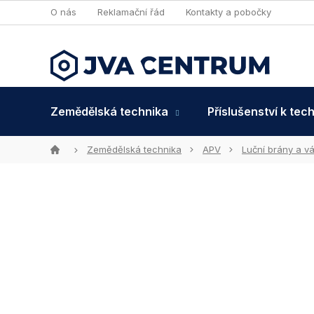
Přejít
O nás
Reklamační řád
Kontakty a pobočky
na
obsah
Zemědělská technika
Příslušenství k tec
Domů
Zemědělská technika
APV
Luční brány a v