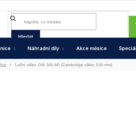
Hledat
hnice
Náhradní díly
Akce měsíce
Speciál
álce
Luční válec GW 300 M1 (Cambridge válec 530 mm)