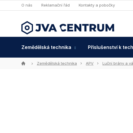
Přejít
O nás
Reklamační řád
Kontakty a pobočky
na
obsah
Zemědělská technika
Příslušenství k tec
Domů
Zemědělská technika
APV
Luční brány a v