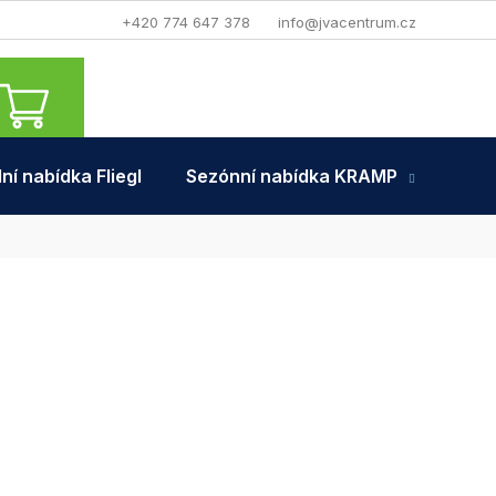
+420 774 647 378
info@jvacentrum.cz
NÁKUPNÍ
KOŠÍK
ní nabídka Fliegl
Sezónní nabídka KRAMP
Tra