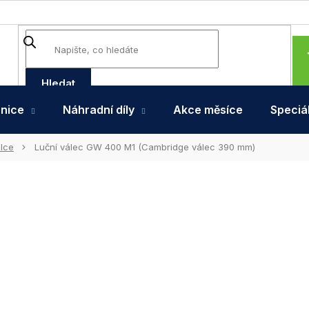
Hledat
hnice
Náhradní díly
Akce měsíce
Speciál
álce
Luční válec GW 400 M1 (Cambridge válec 390 mm)