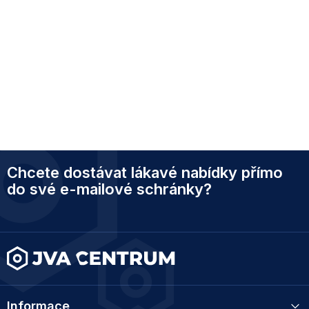
Z
Chcete dostávat lákavé nabídky přímo
á
p
do své e-mailové schránky?
a
t
í
Informace