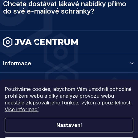
Chcete dostávat lákavé nabídky přímo
á
p
do své e-mailové schránky?
a
t
í
Informace
Kategorie
Používáme cookies, abychom Vám umožnili pohodlné
prohlížení webu a díky analýze provozu webu
Kontakt
neustále zlepšovali jeho funkce, výkon a použitelnost.
Více informací
Nastavení
Vytvořil Shoptet