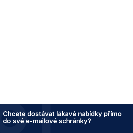
Z
Chcete dostávat lákavé nabídky přímo
á
p
do své e-mailové schránky?
a