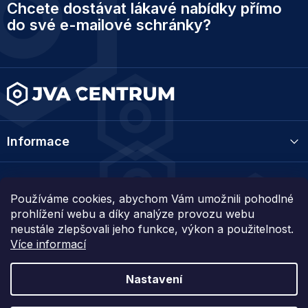
Chcete dostávat lákavé nabídky přímo
á
p
do své e-mailové schránky?
a
t
í
Informace
Kategorie
Používáme cookies, abychom Vám umožnili pohodlné
prohlížení webu a díky analýze provozu webu
Kontakt
neustále zlepšovali jeho funkce, výkon a použitelnost.
Více informací
Nastavení
Vytvořil Shoptet