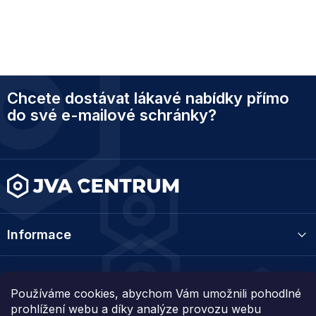
Z
Chcete dostávat lákavé nabídky přímo
á
p
do své e-mailové schránky?
a
t
í
Informace
Kategorie
Používáme cookies, abychom Vám umožnili pohodlné
prohlížení webu a díky analýze provozu webu