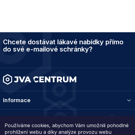
Z
Chcete dostávat lákavé nabídky přímo
á
p
do své e-mailové schránky?
a
t
í
Informace
Kategorie
Používáme cookies, abychom Vám umožnili pohodlné
prohlížení webu a díky analýze provozu webu