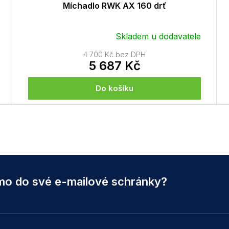
Míchadlo RWK AX 160 drť
Skladem u dodavatele
4 700 Kč bez DPH
5 687 Kč
Do košíku
O
v
l
á
d
a
c
ímo do své e-mailové schránky?
í
p
r
v
k