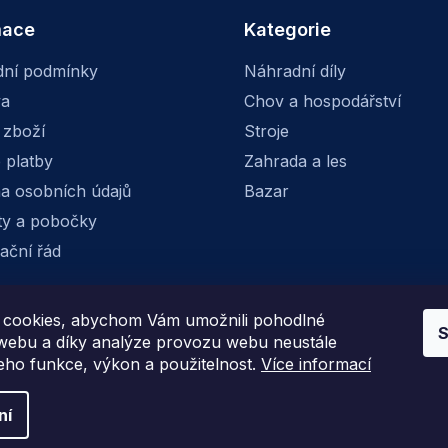
y
mace
Kategorie
v
ý
p
ní podmínky
Náhradní díly
i
va
Chov a hospodářství
s
u
 zboží
Stroje
 platby
Zahrada a les
a osobních údajů
Bazar
ty a pobočky
ační řád
cookies, abychom Vám umožnili pohodlné
S
Facebook
Instagram
 webu a díky analýze provozu webu neustále
jeho funkce, výkon a použitelnost.
Více informací
ní