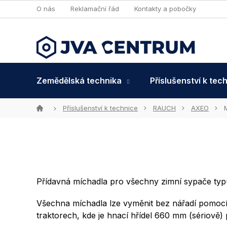
Přejít
O nás
Reklamační řád
Kontakty a pobočky
na
obsah
Zemědělská technika
Příslušenství k tec
Domů
Příslušenství k technice
RAUCH
AXEO
Přídavná míchadla pro všechny zimní sypače t
Všechna míchadla lze vyměnit bez nářadí pomocí
traktorech, kde je hnací hřídel 660 mm (sériově) p