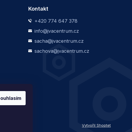
Kontakt
+420 774 647 378
info@jvacentrum.cz
sacha@jvacentrum.cz
sachova@jvacentrum.cz
ouhlasím
Vytvořil Shoptet