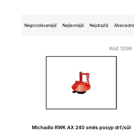
Ř
a
Nejprodávanější
Nejlevnější
Nejdražší
Abecedn
z
e
n
V
Kód:
5299
í
ý
p
p
r
i
o
s
d
p
u
r
k
o
t
d
ů
u
k
t
ů
Míchadlo RWK AX 240 směs posyp drť/sůl