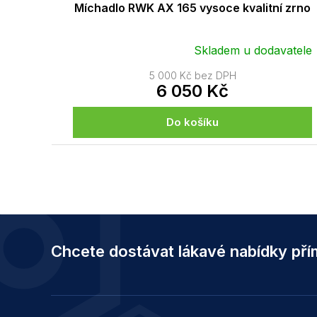
Míchadlo RWK AX 165 vysoce kvalitní zrno
Skladem u dodavatele
5 000 Kč bez DPH
6 050 Kč
Do košíku
Z
á
Chcete dostávat lákavé nabídky př
p
a
t
í