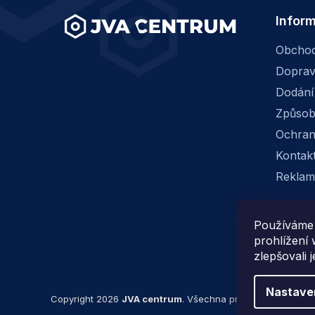
Infor
Obchod
Dopra
Dodání
Způsob
Ochran
Kontak
Reklam
Používáme 
prohlížení
zlepšovali 
Nastave
Copyright 2026
JVA centrum
. Všechna práva vyhrazena.