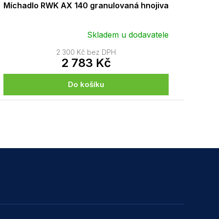
Míchadlo RWK AX 140 granulovaná hnojiva
Skladem u dodavatele
2 300 Kč bez DPH
2 783 Kč
Do košíku