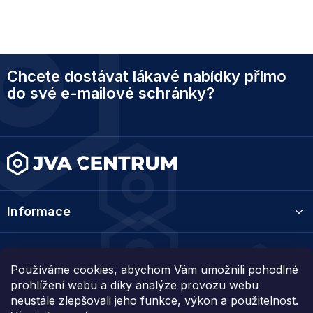
Z
Chcete dostávat lákavé nabídky přímo
á
p
do své e-mailové schránky?
a
t
í
Informace
Kategorie
Používáme cookies, abychom Vám umožnili pohodlné
prohlížení webu a díky analýze provozu webu
Kontakt
neustále zlepšovali jeho funkce, výkon a použitelnost.