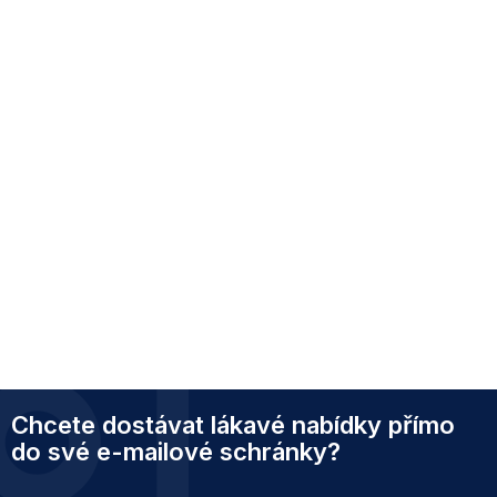
Z
Chcete dostávat lákavé nabídky přímo
á
p
do své e-mailové schránky?
a