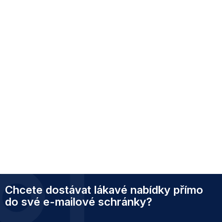
Z
Chcete dostávat lákavé nabídky přímo
á
p
do své e-mailové schránky?
a