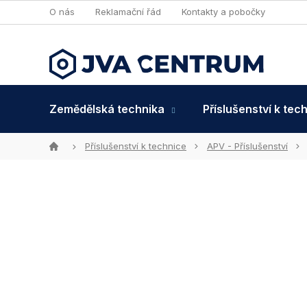
Přejít
O nás
Reklamační řád
Kontakty a pobočky
na
obsah
Zemědělská technika
Příslušenství k tec
Domů
Příslušenství k technice
APV - Příslušenství