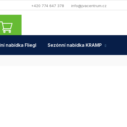
+420 774 647 378
info@jvacentrum.cz
NÁKUPNÍ
KOŠÍK
ní nabídka Fliegl
Sezónní nabídka KRAMP
Tra