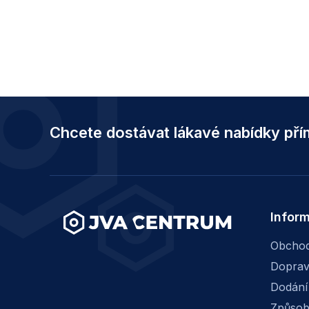
Z
á
Chcete dostávat lákavé nabídky př
p
a
t
í
Infor
Obchod
Dopra
Dodání
Způsob