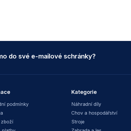
ímo do své e-mailové schránky?
mace
Kategorie
ní podmínky
Náhradní díly
va
Chov a hospodářství
 zboží
Stroje
 platby
Zahrada a les