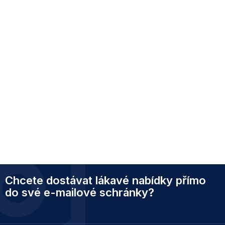
Z
Chcete dostávat lákavé nabídky přímo
á
p
do své e-mailové schránky?
a
t
í