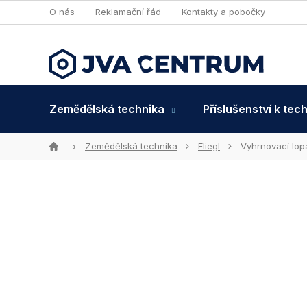
Přejít
O nás
Reklamační řád
Kontakty a pobočky
na
obsah
Zemědělská technika
Příslušenství k tec
Domů
Zemědělská technika
Fliegl
Vyhrnovací lop