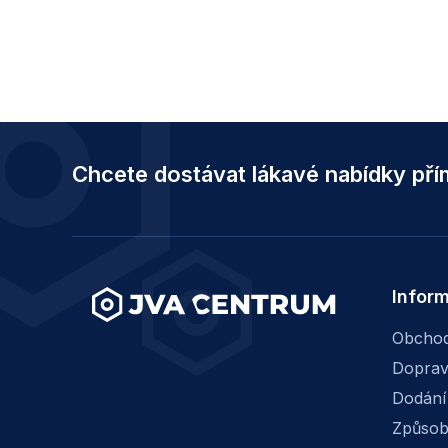
Z
á
Chcete dostávat lákavé nabídky př
p
a
t
í
Infor
Obchod
Dopra
Dodání
Způsob