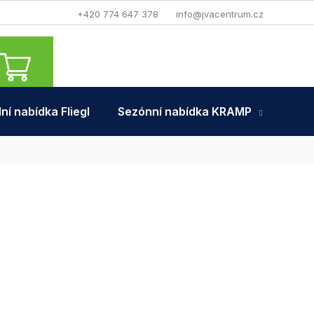
+420 774 647 378
info@jvacentrum.cz
NÁKUPNÍ
KOŠÍK
ní nabídka Fliegl
Sezónní nabídka KRAMP
Tra