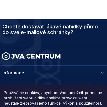
Z
Chcete dostávat lákavé nabídky přímo
á
p
do své e-mailové schránky?
a
t
í
Informace
Kategorie
Používáme cookies, abychom Vám umožnili pohodlné
prohlížení webu a díky analýze provozu webu
Kontakt
neustále zlepšovali jeho funkce, výkon a použitelnost.