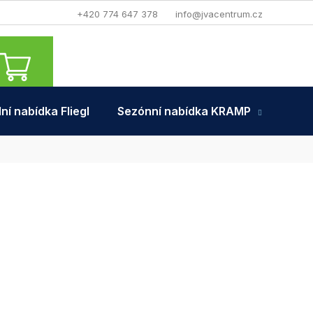
+420 774 647 378
info@jvacentrum.cz
NÁKUPNÍ
KOŠÍK
ní nabídka Fliegl
Sezónní nabídka KRAMP
Tra