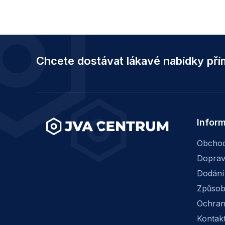
Z
á
Chcete dostávat lákavé nabídky př
p
a
t
í
Infor
Obchod
Dopra
Dodání
Způsob
Ochran
Kontak