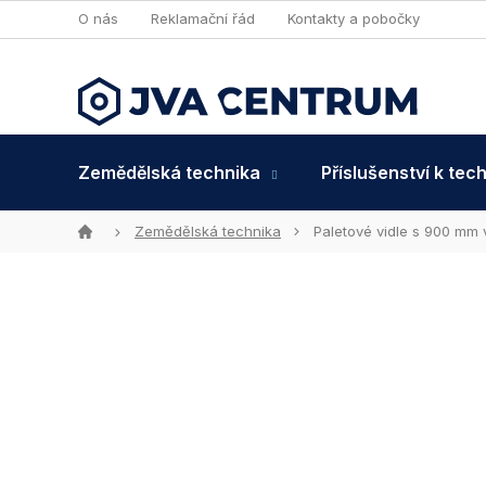
Přejít
O nás
Reklamační řád
Kontakty a pobočky
na
obsah
Zemědělská technika
Příslušenství k tec
Domů
Zemědělská technika
Paletové vidle s 900 mm 