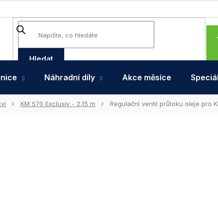
Hledat
hnice
Náhradní díly
Akce měsíce
Speciál
ví
KM 570 Exclusiv - 2,15 m
Regulační ventil průtoku oleje pro 