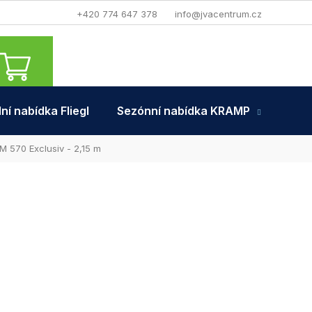
+420 774 647 378
info@jvacentrum.cz
NÁKUPNÍ
KOŠÍK
ní nabídka Fliegl
Sezónní nabídka KRAMP
Tra
KM 570 Exclusiv - 2,15 m