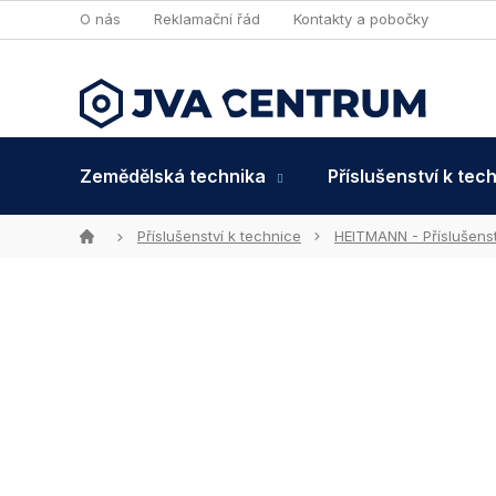
Přejít
O nás
Reklamační řád
Kontakty a pobočky
na
obsah
Zemědělská technika
Příslušenství k tec
Domů
Příslušenství k technice
HEITMANN - Příslušenst