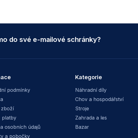
ímo do své e-mailové schránky?
mace
Kategorie
ní podmínky
Náhradní díly
va
Chov a hospodářství
 zboží
Stroje
 platby
Zahrada a les
a osobních údajů
Bazar
ty a pobočky