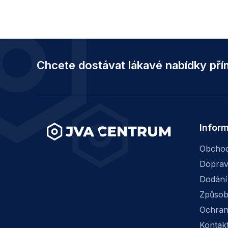
Z
á
Chcete dostávat lákavé nabídky př
p
a
t
í
Infor
Obchod
Dopra
Dodání
Způsob
Ochran
Kontak