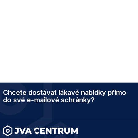
Z
Chcete dostávat lákavé nabídky přímo
á
p
do své e-mailové schránky?
a
t
í