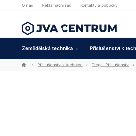
Přejít
O nás
Reklamační řád
Kontakty a pobočky
na
obsah
Zemědělská technika
Příslušenství k tec
Domů
Příslušenství k technice
Fliegl - Příslušenství