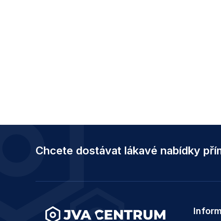
Z
á
Chcete dostávat lákavé nabídky př
p
a
t
í
Infor