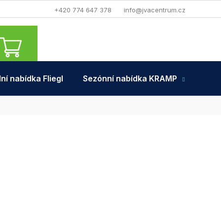
+420 774 647 378
info@jvacentrum.cz
NÁKUPNÍ
KOŠÍK
ní nabídka Fliegl
Sezónní nabídka KRAMP
Tra