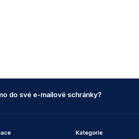
ímo do své e-mailové schránky?
mace
Kategorie