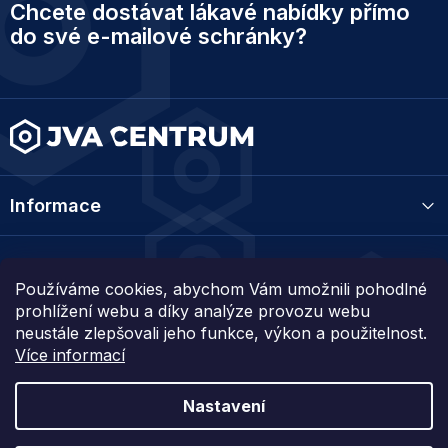
Chcete dostávat lákavé nabídky přímo
á
p
do své e-mailové schránky?
a
t
í
Informace
Kategorie
Používáme cookies, abychom Vám umožnili pohodlné
prohlížení webu a díky analýze provozu webu
Kontakt
neustále zlepšovali jeho funkce, výkon a použitelnost.
Více informací
Nastavení
Vytvořil Shoptet