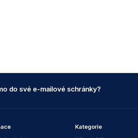
ímo do své e-mailové schránky?
mace
Kategorie