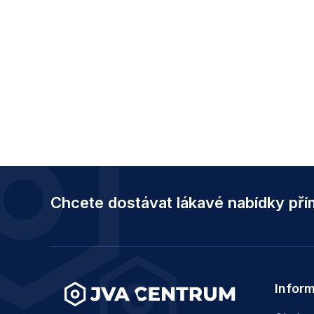
Z
á
Chcete dostávat lákavé nabídky př
p
a
t
í
Infor