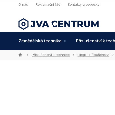
Přejít
O nás
Reklamační řád
Kontakty a pobočky
na
obsah
Zemědělská technika
Příslušenství k tec
Domů
Příslušenství k technice
Fliegl - Příslušenství