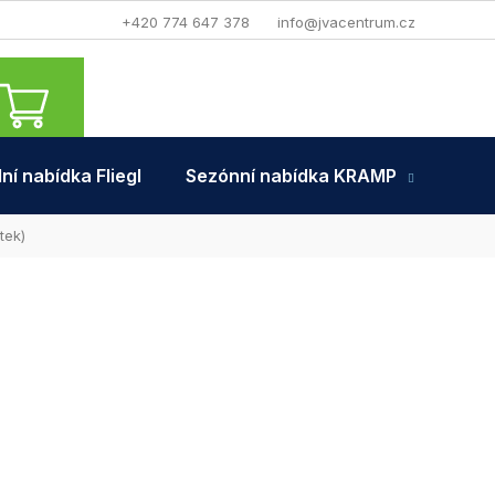
+420 774 647 378
info@jvacentrum.cz
NÁKUPNÍ
KOŠÍK
ní nabídka Fliegl
Sezónní nabídka KRAMP
Tra
tek)