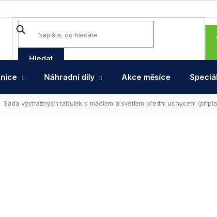
Hledat
hnice
Náhradní díly
Akce měsíce
Speciál
Sada výstražných tabulek s madlem a světlem přední uchycení (přípla