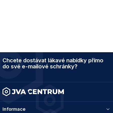
Z
Chcete dostávat lákavé nabídky přímo
á
p
do své e-mailové schránky?
a
t
í
Informace