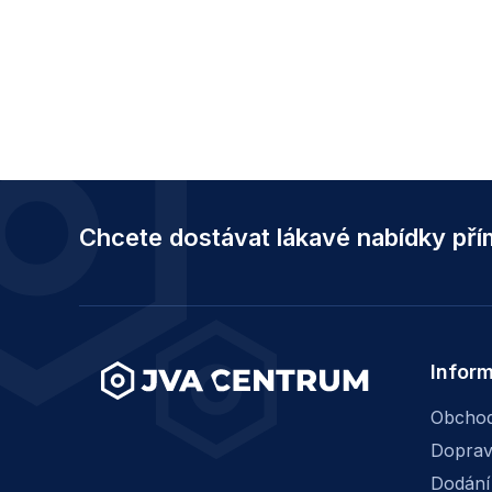
Z
á
Chcete dostávat lákavé nabídky př
p
a
t
í
Infor
Obchod
Dopra
Dodání