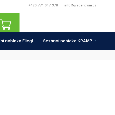
+420 774 647 378
info@jvacentrum.cz
NÁKUPNÍ
KOŠÍK
ní nabídka Fliegl
Sezónní nabídka KRAMP
Tra