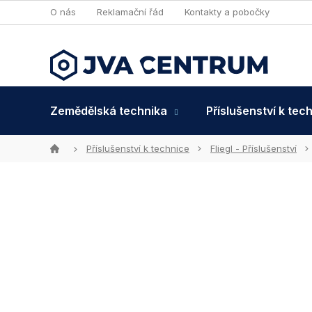
Přejít
O nás
Reklamační řád
Kontakty a pobočky
na
obsah
Zemědělská technika
Příslušenství k tec
Domů
Příslušenství k technice
Fliegl - Příslušenství