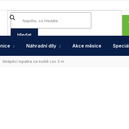
Hledat
hnice
Náhradní díly
Akce měsíce
Speciál
Sklápěcí lopatka na koště Lev 3 m