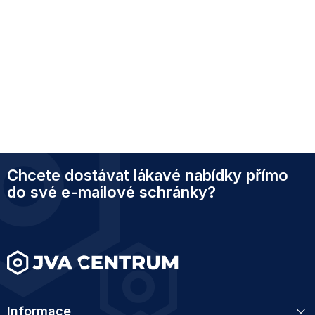
Z
Chcete dostávat lákavé nabídky přímo
á
p
do své e-mailové schránky?
a
t
í
Informace