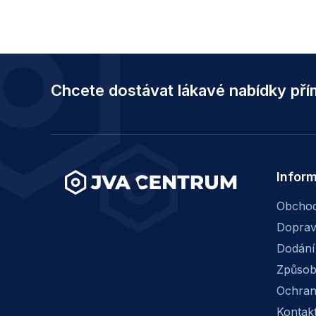
Z
á
Chcete dostávat lákavé nabídky př
p
a
t
í
Infor
Obchod
Dopra
Dodání
Způsob
Ochran
Kontak