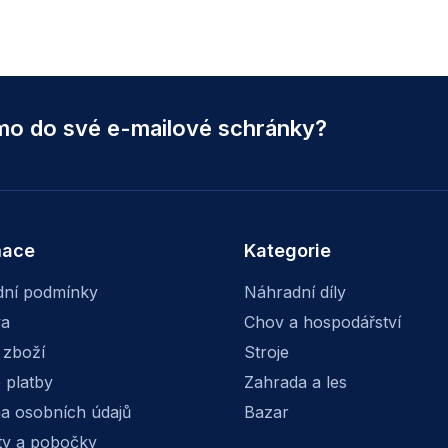
ímo do své e-mailové schránky?
mace
Kategorie
ní podmínky
Náhradní díly
va
Chov a hospodářství
 zboží
Stroje
 platby
Zahrada a les
a osobních údajů
Bazar
ty a pobočky