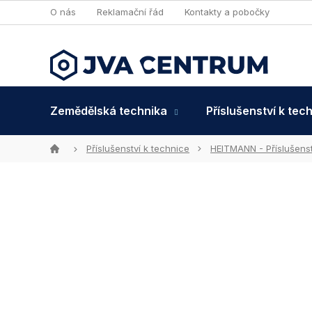
Přejít
O nás
Reklamační řád
Kontakty a pobočky
na
obsah
Zemědělská technika
Příslušenství k tec
Domů
Příslušenství k technice
HEITMANN - Příslušenst