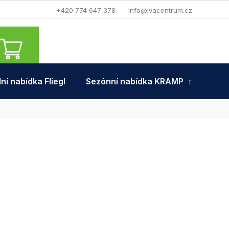
+420 774 647 378
info@jvacentrum.cz
NÁKUPNÍ
KOŠÍK
ní nabídka Fliegl
Sezónní nabídka KRAMP
Tra