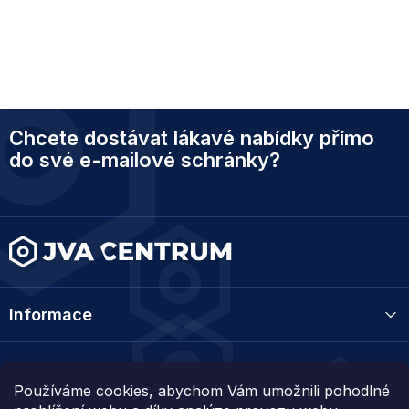
Z
Chcete dostávat lákavé nabídky přímo
á
p
do své e-mailové schránky?
a
t
í
Informace
Kategorie
Používáme cookies, abychom Vám umožnili pohodlné