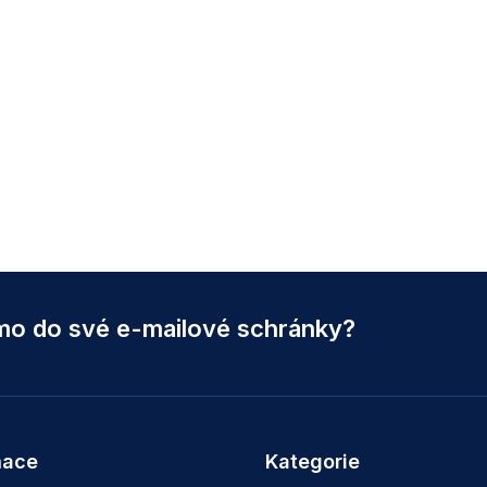
ímo do své e-mailové schránky?
mace
Kategorie