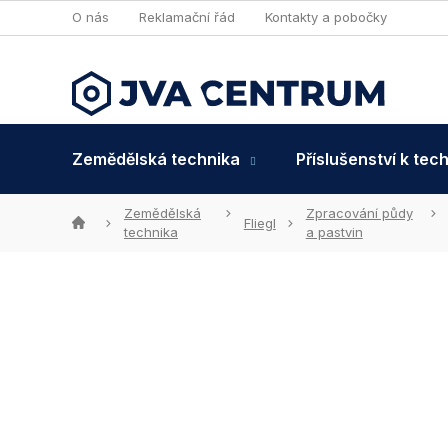
Přejít
O nás
Reklamační řád
Kontakty a pobočky
na
obsah
Zemědělská technika
Příslušenství k tec
Zemědělská
Zpracování půdy
Domů
Fliegl
technika
a pastvin