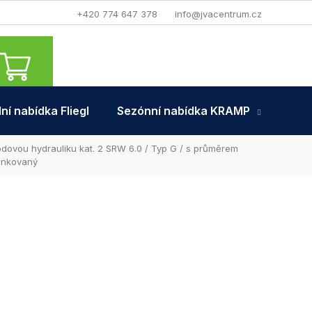
+420 774 647 378
info@jvacentrum.cz
NÁKUPNÍ
KOŠÍK
ní nabídka Fliegl
Sezónní nabídka KRAMP
Tra
odovou hydrauliku kat. 2 SRW 6.0 / Typ G / s průměrem
zinkovaný