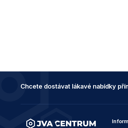
Z
á
Chcete dostávat lákavé nabídky př
p
a
t
í
Infor