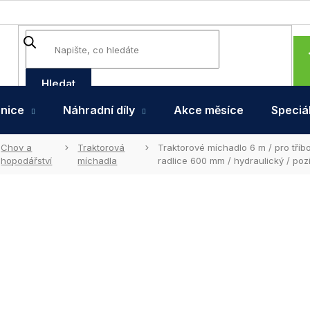
Hledat
hnice
Náhradní díly
Akce měsíce
Speciál
Chov a
Traktorová
Traktorové míchadlo 6 m / pro tříb
hopodářství
míchadla
radlice 600 mm / hydraulický / po