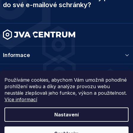
p
do své e-mailové schránky?
a
t
í
Informace
Kategorie
Používáme cookies, abychom Vám umožnili pohodlné
prohlížení webu a díky analýze provozu webu
Kontakt
neustále zlepšovali jeho funkce, výkon a použitelnost.
Více informací
Nastavení
Vytvořil Shoptet