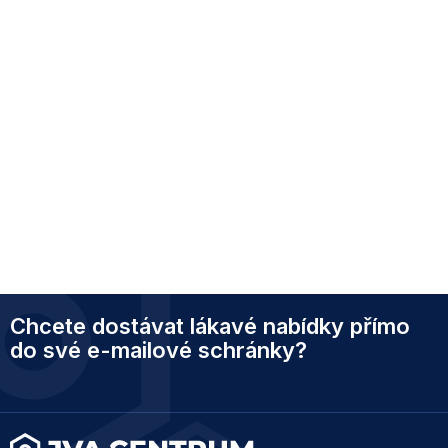
Z
Chcete dostávat lákavé nabídky přímo
á
p
do své e-mailové schránky?
a
t
í