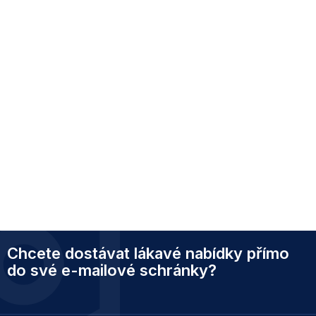
Z
Chcete dostávat lákavé nabídky přímo
á
p
do své e-mailové schránky?
a
t
í