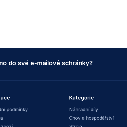
ímo do své e-mailové schránky?
mace
Kategorie
ní podmínky
Náhradní díly
va
Chov a hospodářství
 zboží
Stroje