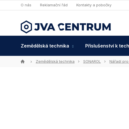
Přejít
O nás
Reklamační řád
Kontakty a pobočky
na
obsah
Zemědělská technika
Příslušenství k tec
Domů
Zemědělská technika
SONAROL
Nářadí pro