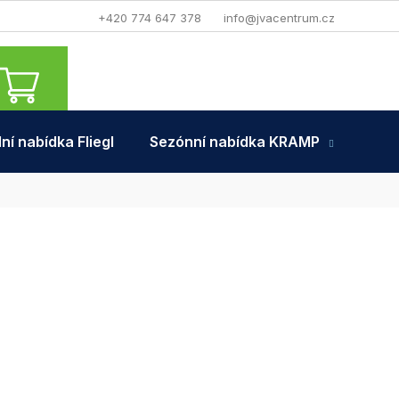
+420 774 647 378
info@jvacentrum.cz
NÁKUPNÍ
KOŠÍK
ní nabídka Fliegl
Sezónní nabídka KRAMP
Tra