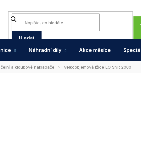
Hledat
hnice
Náhradní díly
Akce měsíce
Speciál
 čelní a kloubové nakladače
Velkoobjemová lžíce LO SNR 2000