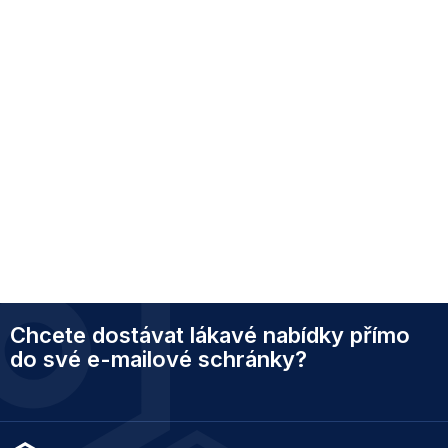
Z
Chcete dostávat lákavé nabídky přímo
á
p
do své e-mailové schránky?
a
t
í