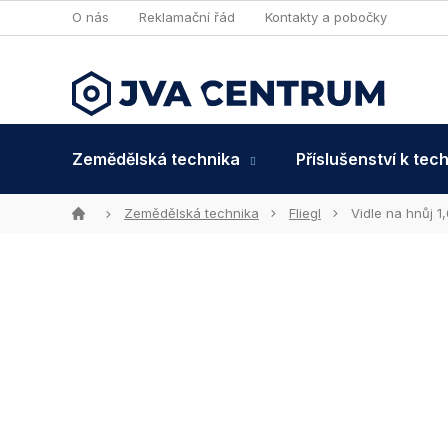
Přejít
O nás
Reklamační řád
Kontakty a pobočky
na
obsah
Zemědělská technika
Příslušenství k tec
Domů
Zemědělská technika
Fliegl
Vidle na hnůj 