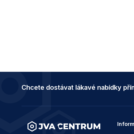
Z
á
Chcete dostávat lákavé nabídky př
p
a
t
í
Infor