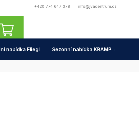
+420 774 647 378
info@jvacentrum.cz
NÁKUPNÍ
KOŠÍK
ní nabídka Fliegl
Sezónní nabídka KRAMP
Tra