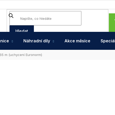
Hledat
hnice
Náhradní díly
Akce měsíce
Speciál
1,65 m (uchycení Euronorm)