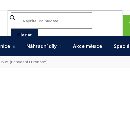
Hledat
hnice
Náhradní díly
Akce měsíce
Speciál
1,85 m (uchycení Euronorm)