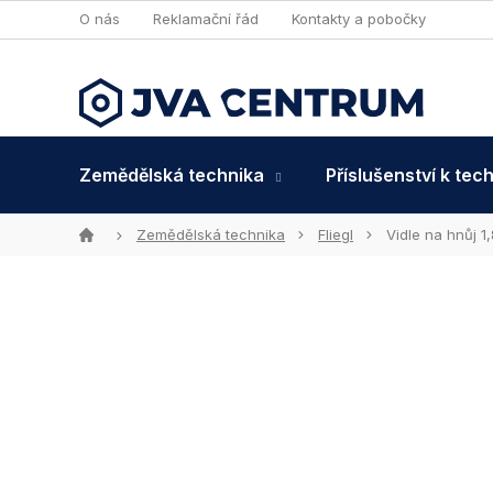
Přejít
O nás
Reklamační řád
Kontakty a pobočky
na
obsah
Zemědělská technika
Příslušenství k tec
Domů
Zemědělská technika
Fliegl
Vidle na hnůj 