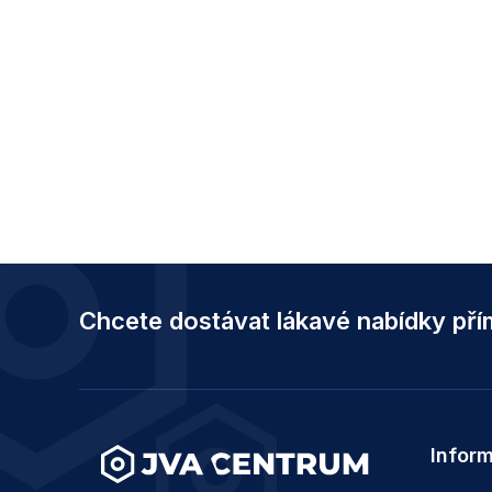
Z
á
Chcete dostávat lákavé nabídky př
p
a
t
í
Infor