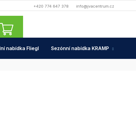
+420 774 647 378
info@jvacentrum.cz
NÁKUPNÍ
KOŠÍK
ní nabídka Fliegl
Sezónní nabídka KRAMP
Tra