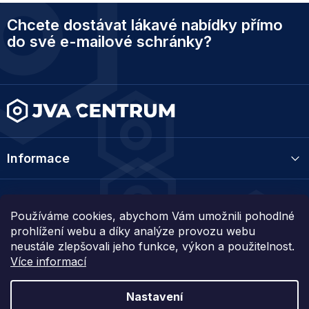
Z
Chcete dostávat lákavé nabídky přímo
á
p
do své e-mailové schránky?
a
t
í
Informace
Kategorie
Používáme cookies, abychom Vám umožnili pohodlné
prohlížení webu a díky analýze provozu webu
Kontakt
neustále zlepšovali jeho funkce, výkon a použitelnost.
Více informací
Nastavení