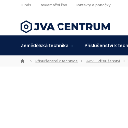
Přejít
O nás
Reklamační řád
Kontakty a pobočky
na
obsah
Zemědělská technika
Příslušenství k tec
Domů
Příslušenství k technice
APV - Příslušenství