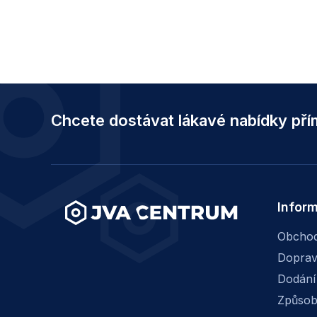
Z
á
Chcete dostávat lákavé nabídky př
p
a
t
í
Infor
Obchod
Dopra
Dodání
Způsob