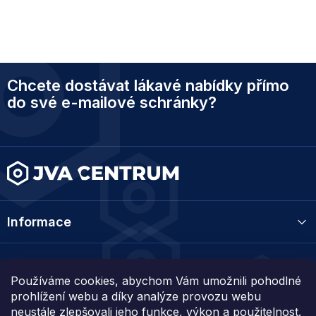
Z
Chcete dostávat lákavé nabídky přímo
á
p
do své e-mailové schránky?
a
t
í
Informace
Kategorie
Používáme cookies, abychom Vám umožnili pohodlné
prohlížení webu a díky analýze provozu webu
Kontakt
neustále zlepšovali jeho funkce, výkon a použitelnost.