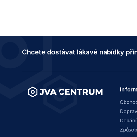
Z
á
Chcete dostávat lákavé nabídky př
p
a
t
í
Infor
Obchod
Dopra
Dodání
Způsob