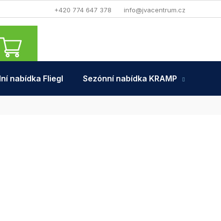
+420 774 647 378
info@jvacentrum.cz
NÁKUPNÍ
KOŠÍK
ní nabídka Fliegl
Sezónní nabídka KRAMP
Tra