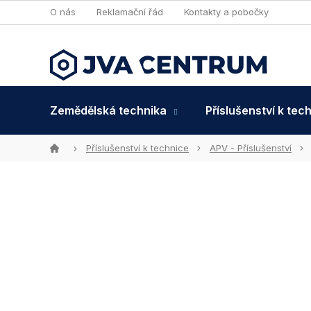
Přejít
O nás
Reklamační řád
Kontakty a pobočky
na
obsah
Zemědělská technika
Příslušenství k tec
Domů
Příslušenství k technice
APV - Příslušenství