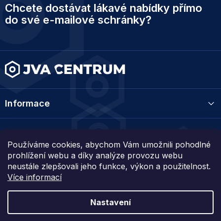
Chcete dostávat lákavé nabídky přímo
á
p
do své e-mailové schránky?
a
t
í
Informace
Kategorie
Používáme cookies, abychom Vám umožnili pohodlné
prohlížení webu a díky analýze provozu webu
Kontakt
neustále zlepšovali jeho funkce, výkon a použitelnost.
Více informací
Nastavení