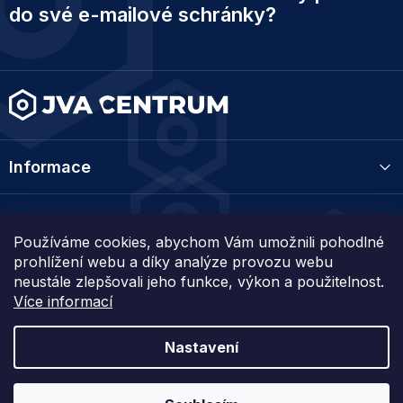
p
do své e-mailové schránky?
a
t
í
Informace
Kategorie
Používáme cookies, abychom Vám umožnili pohodlné
prohlížení webu a díky analýze provozu webu
Kontakt
neustále zlepšovali jeho funkce, výkon a použitelnost.
Více informací
Nastavení
Vytvořil Shoptet