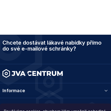
Z
Chcete dostávat lákavé nabídky přímo
á
p
do své e-mailové schránky?
a
t
í
Informace
Kategorie