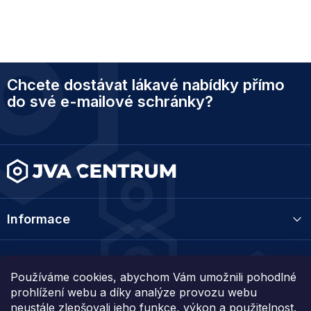
Z
Chcete dostávat lákavé nabídky přímo
á
p
do své e-mailové schránky?
a
t
í
Informace
Kategorie
Používáme cookies, abychom Vám umožnili pohodlné
prohlížení webu a díky analýze provozu webu
Kontakt
neustále zlepšovali jeho funkce, výkon a použitelnost.