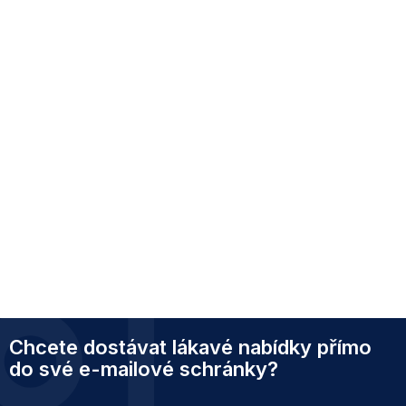
Z
Chcete dostávat lákavé nabídky přímo
á
p
do své e-mailové schránky?
a